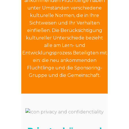
ankommenden Flüchtlinge haben
unter Umständen verschiedene
kulturelle Normen, die in Ihre
Sichtweisen und Ihr Verhalten
einfließen. Die Berücksichtigung
kultureller Unterschiede bezieht
alle am Lern- und
Entwicklungsprozess Beteiligten mit
ein: die neu ankommenden
Flüchtlinge und die Sponsoring-
Gruppe und die Gemeinschaft.