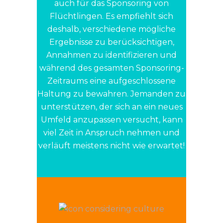
auch für das Sponsoring von
Flüchtlingen. Es empfiehlt sich
deshalb, verschiedene mögliche
Ergebnisse zu berücksichtigen,
Annahmen zu identifizieren und
während des gesamten Sponsoring-
Zeitraums eine aufgeschlossene
Haltung zu bewahren. Jemanden zu
unterstützen, der sich an ein neues
Umfeld anzupassen versucht, kann
viel Zeit in Anspruch nehmen und
verläuft meistens nicht wie erwartet!