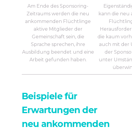
Am Ende des Sponsoring-
Eigenständi
Zeitraums werden die neu
kann die ne
ankommenden Flüchtlinge
Flüchtling
aktive Mitglieder der
Herausforder
Gemeinschaft sein, die
die kaum vor
Sprache sprechen, ihre
auch mit der
Ausbildung beendet und eine
der Sponso
Arbeit gefunden haben.
unter Umstän
überwin
Beispiele für
Erwartungen der
neu ankommenden