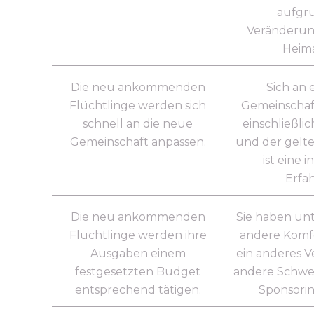
aufgr
Veränderun
Heima
Die neu ankommenden
Sich an 
Flüchtlinge werden sich
Gemeinschaf
schnell an die neue
einschließli
Gemeinschaft anpassen.
und der gelt
ist eine i
Erfa
Die neu ankommenden
Sie haben un
Flüchtlinge werden ihre
andere Komf
Ausgaben einem
ein anderes V
festgesetzten Budget
andere Schwer
entsprechend tätigen.
Sponsori