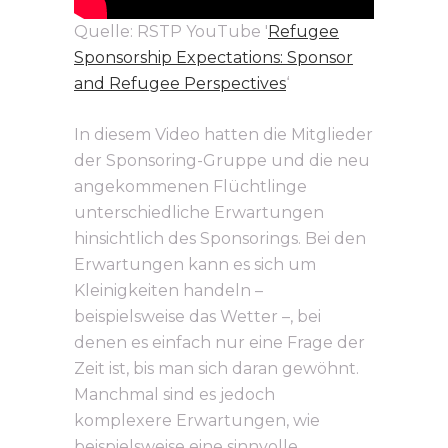
Quelle: RSTP YouTube '
Refugee
Sponsorship Expectations: Sponsor
and Refugee Perspectives
‘
In diesem Video hatten die Mitglieder
der Sponsoring-Gruppe und die neu
angekommenen Flüchtlinge
unterschiedliche Erwartungen
hinsichtlich des Sponsorings. Bei den
Erwartungen kann es sich um
Kleinigkeiten handeln –
beispielsweise das Wetter –, bei
denen es einfach nur eine Frage der
Zeit ist, bis man sich daran gewöhnt.
Manchmal sind es jedoch
komplexere Erwartungen, wie
beispielsweise eine sinnvolle