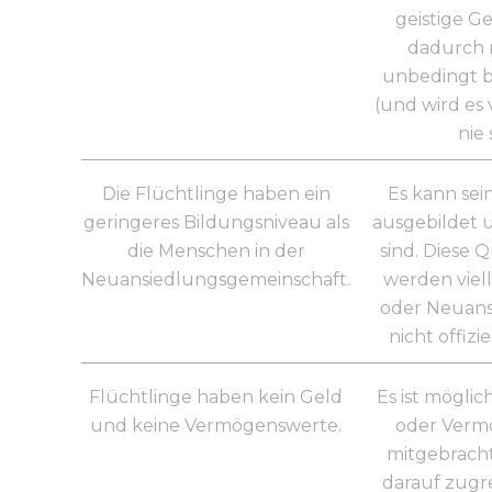
geistige Ge
dadurch 
unbedingt b
(und wird es 
nie 
Die Flüchtlinge haben ein
Es kann sein
geringeres Bildungsniveau als
ausgebildet u
die Menschen in der
sind. Diese Q
Neuansiedlungsgemeinschaft.
werden viell
oder Neuans
nicht offizi
Flüchtlinge haben kein Geld
Es ist möglich
und keine Vermögenswerte.
oder Verm
mitgebrach
darauf zugr