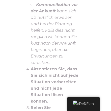
Kommunikation vor
der Ankunft
kann sich
als nützlich erweisen
und bei der Planung
helfen. Falls dies nicht
möglich ist, können Sie
kurz nach der Ankunft
beginnen, über die
Erwartungen zu
sprechen.
Akzeptieren Sie, dass
Sie sich nicht auf jede
Situation vorbereiten
und nicht jede
Situation lösen
können.
Deutsch
Seien Sie