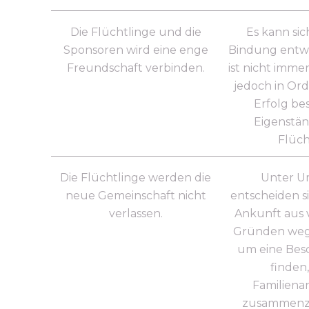
Die Flüchtlinge und die
Es kann sic
Sponsoren wird eine enge
Bindung entwi
Freundschaft verbinden.
ist nicht immer 
jedoch in Or
Erfolg bes
Eigenstän
Flüch
Die Flüchtlinge werden die
Unter U
neue Gemeinschaft nicht
entscheiden si
verlassen.
Ankunft aus 
Gründen wegz
um eine Bes
finden
Familiena
zusammenz