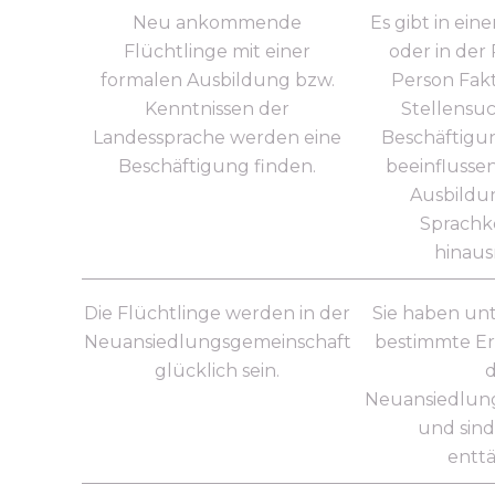
Neu ankommende
Es gibt in ein
Flüchtlinge mit einer
oder in der 
formalen Ausbildung bzw.
Person Fakt
Kenntnissen der
Stellensuc
Landessprache werden eine
Beschäftigu
Beschäftigung finden.
beeinflussen
Ausbildu
Sprachk
hinaus
Die Flüchtlinge werden in der
Sie haben un
Neuansiedlungsgemeinschaft
bestimmte E
glücklich sein.
d
Neuansiedlun
und sind 
enttä